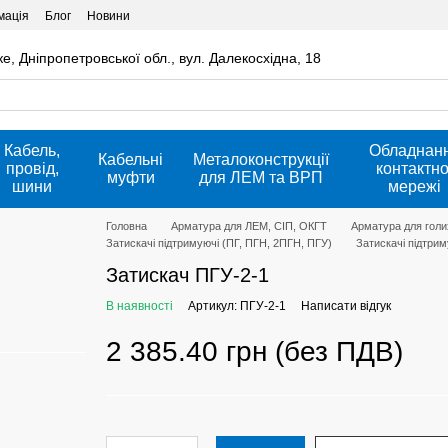
мація
Блог
Новини
ке, Дніпропетровської обл., вул. Далекосхідна, 18
Кабель,
Обладнан
Кабельні
Металоконструкції
провід,
контактно
муфти
для ЛЕМ та ВРП
шини
мережі
Головна
Арматура для ЛЕМ, СІП, ОКГТ
Арматура для голих
Затискачі підтримуючі (ПГ, ПГН, 2ПГН, ПГУ)
Затискачі підтри
Затискач ПГУ-2-1
В наявності
Артикул: ПГУ-2-1
Написати відгук
2 385.40 грн (без ПДВ)