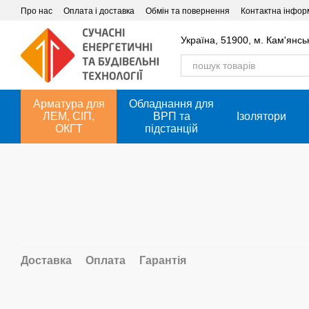
Перейти до основного контенту
Про нас
Оплата і доставка
Обмін та повернення
Контактна інфор
Україна, 51900, м. Кам'янсь
Арматура для
Обладнання для
ЛЕМ, СІП,
ВРП та
Ізолятори
ОКГТ
підстанцій
Доставка
Оплата
Гарантія