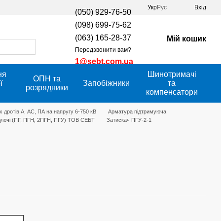
Укр
Рус
Вхід
(050) 929-76-50
(098) 699-75-62
(063) 165-28-37
Мій кошик
Передзвонити вам?
1@sebt.com.ua
ня
Шинотримачі
ОПН та
ї
Запобіжники
та
розрядники
компенсатори
 дротів А, АС, ПА на напругу 6-750 кВ
Арматура підтримуюча
муючі (ПГ, ПГН, 2ПГН, ПГУ) ТОВ СЕБТ
Затискач ПГУ-2-1