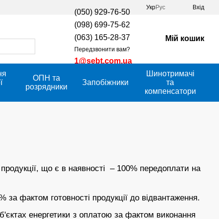
Укр
Рус
Вхід
(050) 929-76-50
(098) 699-75-62
(063) 165-28-37
Мій кошик
Передзвонити вам?
1@sebt.com.ua
ня
Шинотримачі
ОПН та
ї
Запобіжники
та
розрядники
компенсатори
продукції, що є в наявності – 100% передоплати на
% за фактом готовності продукції до відвантаження.
б'єктах енергетики з оплатою за фактом виконання