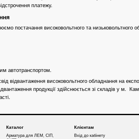
відстрочення платежу.
ння
юємо постачання високовольтного та низьковольтного об
им автотранспортом.
ід відвантаження високовольтного обладнання на експор
ідвантаження продукції здійснюється зі складів у м. К
асті.
Каталог
Клієнтам
Арматура для ЛЕМ, СІП,
Вхід до кабінету