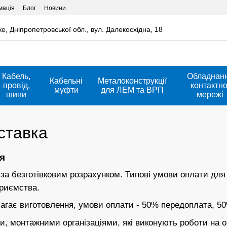
мація
Блог
Новини
ке, Дніпропетровської обл., вул. Далекосхідна, 18
Кабель,
Обладнан
Кабельні
Металоконструкції
провід,
контактно
муфти
для ЛЕМ та ВРП
шини
мережі
ставка
я
а безготівковим розрахунком. Типові умови оплати для 
приємства.
магає виготовлення, умови оплати - 50% передоплата, 50
и, монтажними організаціями, які виконують роботи на о