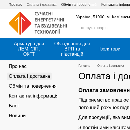
Перейти до основного контенту
Про нас
Оплата і доставка
Обмін та повернення
Контактна інфор
Україна, 51900, м. Кам'янсь
Арматура для
Обладнання для
ЛЕМ, СІП,
ВРП та
Ізолятори
ОКГТ
підстанцій
Про нас
Головна
Оплата і доставка
Оплата і до
Оплата і доставка
Обмін та повернення
Оплата замовленн
Контактна інформація
Підприємство працює з
Блог
поточний рахунок під
Новини
Для продукції, яка ви
З постійними клієнтам