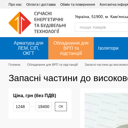
Перейти до основного контенту
Про нас
Оплата і доставка
Обмін та повернення
Контактна інфор
Україна, 51900, м. Кам'янсь
Арматура для
Обладнання для
ЛЕМ, СІП,
ВРП та
Ізолятори
ОКГТ
підстанцій
Головна
Обладнання для ВРП та підстанцій
Запасні частини до високово
Запасні частини до високо
Ціна, грн (без ПДВ)
Від Ціна, грн (без ПДВ)
До Ціна, грн (без ПДВ)
ОК