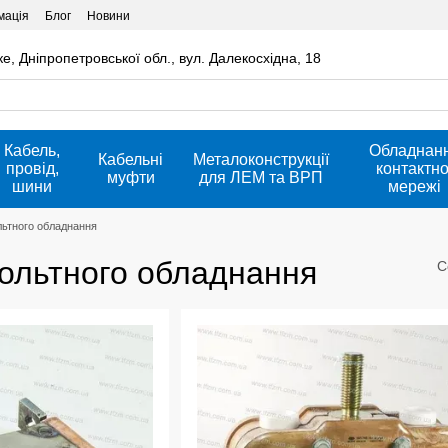
мація
Блог
Новини
ке, Дніпропетровської обл., вул. Далекосхідна, 18
Кабель,
Обладнан
Кабельні
Металоконструкції
провід,
контактно
муфти
для ЛЕМ та ВРП
шини
мережі
льтного обладнання
вольтного обладнання
С