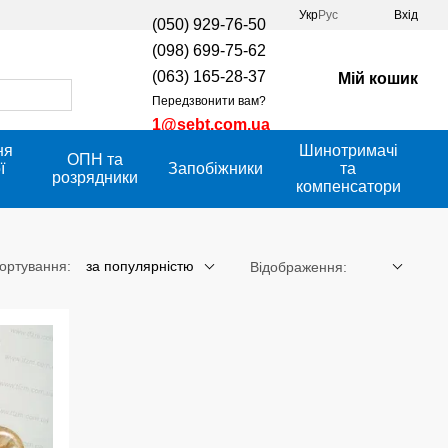
Укр
Рус
Вхід
(050) 929-76-50
(098) 699-75-62
(063) 165-28-37
Мій кошик
Передзвонити вам?
1@sebt.com.ua
ня
Шинотримачі
ОПН та
ї
Запобіжники
та
розрядники
компенсатори
ортування:
за популярністю
Відображення: