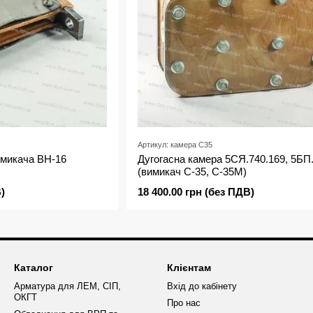
Артикул: камера С35
имикача ВН-16
Дугогасна камера 5СЯ.740.169, 5БП
(вимикач С-35, С-35М)
)
18 400.00 грн (без ПДВ)
Каталог
Клієнтам
Арматура для ЛЕМ, СІП,
Вхід до кабінету
ОКГТ
Про нас