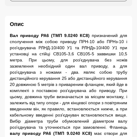
Опис
Вал приводу РА6 (ТМП 9.0240 КС8)
призначений для
сполучення між собою приводу ПРН-10 або ПРНз-10 і
роз'єднувача РЛНД-10/400 У1 та РЛНДз-10/400 У1 при
установці на стійці СВ105-3,6 СВ105-5 заввишки 10,5
метра. При цьому, для роз'єднувача без ножів
заземлення необхідний один вал приводу, а для
роз'єднувача з ножами - два. являє собою трубу
дистанційного керування 25 або дистанційного керування
20 довжиною 5 метрів з привареним фланцем, який йде в
комплекті з поставкою роз'єднувача або приводу. При
цьому, довжина труби визначається за місцем монтажу, і
залежить від типу опори - для кінцевої опори з повітряним
введенням він, як правило, встановлюється нижче, а при
кабельному введенні роз'єднувач встановлюється вище.
Вибір діаметра труби обумовлений діаметром валу
роз'єднувача та уточнюється при замовленні. Фланець
валу приводу РА6 (ТМП 9.0240 КС8)
має отвори для