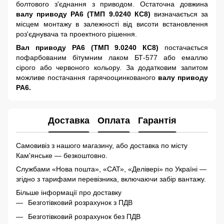
болтового з'єднання з приводом. Остаточна довжина
валу приводу РА6 (ТМП 9.0240 КС8)
визначається за
місцем монтажу в залежності від висоти встановлення
роз'єднувача та проектного рішення.
Вал приводу РА6 (ТМП 9.0240 КС8)
постачається
пофарбованим бітумним лаком БТ-577 або емаллю
сірого або червоного кольору. За додатковим запитом
можливе постачання гарячооцинкованого
валу приводу
РА6.
Доставка
Оплата
Гарантія
Самовивіз з нашого магазину, або доставка по місту
Кам'янське — безкоштовно.
Службами «Нова пошта», «САТ», «Делівері» по Україні —
згідно з тарифами перевізника, включаючи забір вантажу.
Більше інформації про доставку
Безготівковий розрахунок з ПДВ
Безготівковий розрахунок без ПДВ