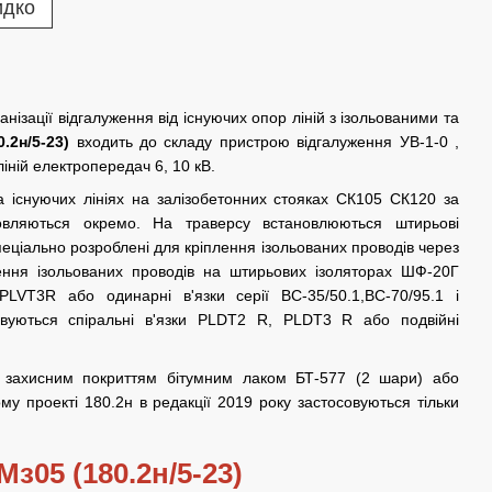
идко
нізації відгалуження від існуючих опор ліній з ізольованими та
.2н/5-23)
входить
до складу пристрою відгалуження УВ-1-0 ,
іній електропередач 6, 10 кВ.
 існуючих лініях на залізобетонних стояках СК105 СК120 за
мовляються окремо. На траверсу встановлюються штирьові
еціально розроблені для кріплення ізольованих проводів через
лення ізольованих проводів на штирьових ізоляторах ШФ-20Г
 PLVT3R або одинарні в'язки серії ВС-35/50.1,ВС-70/95.1 і
овуються спіральні в'язки PLDT2 R, PLDT3 R або подвійні
 захисним покриттям бітумним лаком БТ-577 (2 шари) або
у проекті 180.2н в редакції 2019 року застосовуються тільки
з05 (180.2н/5-23)