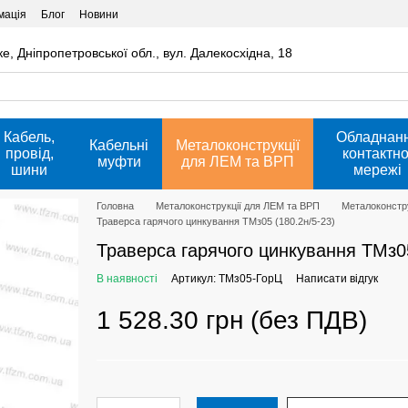
мація
Блог
Новини
ке, Дніпропетровської обл., вул. Далекосхідна, 18
Кабель,
Обладнан
Кабельні
Металоконструкції
провід,
контактно
муфти
для ЛЕМ та ВРП
шини
мережі
Головна
Металоконструкції для ЛЕМ та ВРП
Металоконстру
Траверса гарячого цинкування ТМз05 (180.2н/5-23)
Траверса гарячого цинкування ТМз05
В наявності
Артикул: ТМз05-ГорЦ
Написати відгук
1 528.30 грн (без ПДВ)