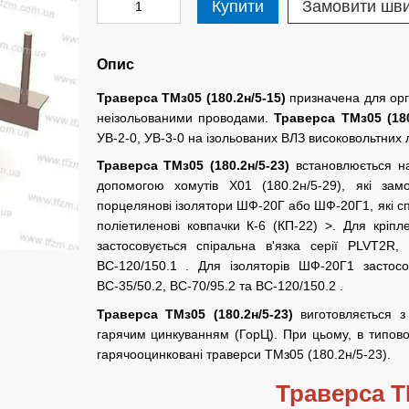
Купити
Замовити шв
Опис
Траверса ТМз05 (180.2н/5-15)
призначена для орга
неізольованими проводами.
Траверса ТМз05 (180
УВ-2-0, УВ-3-0 на ізольованих ВЛЗ високовольтних л
Траверса ТМз05 (180.2н/5-23)
встановлюється на
допомогою хомутів Х01 (180.2н/5-29), які за
порцелянові ізолятори ШФ-20Г або ШФ-20Г1, які сп
поліетиленові ковпачки К-6 (КП-22) >. Для кріп
застосовується спіральна в'язка серії PLVT2R,
ВС-120/150.1 . Для ізоляторів ШФ-20Г1 застос
ВС-35/50.2, ВС-70/95.2 та ВС-120/150.2 .
Траверса ТМз05 (180.2н/5-23)
виготовляється з
гарячим цинкуванням (ГорЦ). При цьому, в типовом
гарячооцинковані траверси ТМз05 (180.2н/5-23).
Траверса ТМ