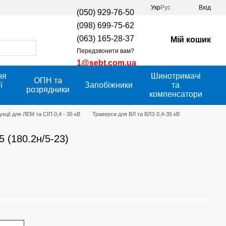
Укр
Рус
Вхід
(050) 929-76-50
(098) 699-75-62
(063) 165-28-37
Мій кошик
Передзвонити вам?
1@sebt.com.ua
ня
Шинотримачі
ОПН та
ї
Запобіжники
та
розрядники
компенсатори
кції для ЛЕМ та СІП 0,4 - 35 кВ
Траверси для ВЛ та ВЛЗ 0,4-35 кВ
 (180.2н/5-23)