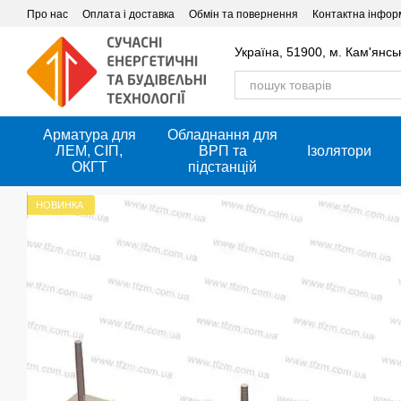
Перейти до основного контенту
Про нас
Оплата і доставка
Обмін та повернення
Контактна інфор
Україна, 51900, м. Кам'янсь
Арматура для
Обладнання для
ЛЕМ, СІП,
ВРП та
Ізолятори
ОКГТ
підстанцій
НОВИНКА