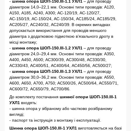
-
шинна опора ШОП-150.III-1.1 УХЛ1
– для проводу
діаметром 14,0–22,1 мм. Основні типи проводів: А120,
А150, А185, А240, А300; АС-120/19, АС-120/27,
АС-150/19, АС-150/24, АС-150/34, АС185/24, АС185/29,
АС205/27, АС240/32, АС240/39. В окремих випадках
допускається використання для проводів меншого
діаметра з додатковою підмоткою в’язального дроту в
місці монтажу;
-
шинна опора ШОП-150.III-1.2 УХЛ1
– для проводу
діаметром 24,0–29,4 мм. Основні типи проводів: А350,
А400, А450, А500; АС300/39, АС300/48, АС330/30,
АС330/43, АС400/51, АС400/64, АС450/56, АС500/27;
-
шинна опора ШОП-150.III-1.3 УХЛ1
– для проводу
діаметром 30,0–36,2 мм. Основні типи проводів: А550,
А600, А650, А700, А750; АС500/26, АС500/64, АС550/71,
АС600/72, АС650/79, АС700/86.
До комплекту постачання
шинної опори ШОП-150.III-1
УХЛ1
входять:
- шинна опора у зібраному або частково розібраному
вигляді;
- паспорт та інструкція з монтажу і експлуатації.
Шинна опора ШОП-150.III-1 УХЛ1
виготовляється на базі