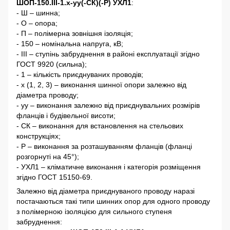
ШОП-150.III-1.х-yy(-СК)(-Р) УХЛ1
:
- Ш – шинна;
- О – опора;
- П – полімерна зовнішня ізоляція;
- 150 – номінальна напруга, кВ;
- III – ступінь забруднення в районі експлуатації згідно
ГОСТ 9920 (сильна);
- 1 – кількість приєднуваних проводів;
- х (1, 2, 3) – виконання шинної опори залежно від
діаметра проводу;
- yy – виконання залежно від приєднувальних розмірів
фланців і будівельної висоти;
- СК – виконання для встановлення на стельових
конструкціях;
- Р – виконання за розташуванням фланців (фланці
розгорнуті на 45°);
- УХЛ1 – кліматичне виконання і категорія розміщення
згідно ГОСТ 15150-69.
Залежно від діаметра приєднуваного проводу наразі
постачаються такі типи шинних опор для одного проводу
з полімерною ізоляцією для сильного ступеня
забруднення: