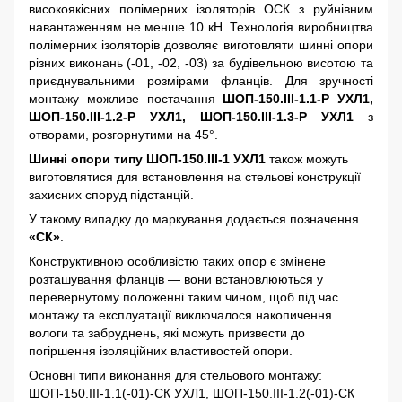
високоякісних полімерних ізоляторів ОСК з руйнівним
навантаженням не менше 10 кН. Технологія виробництва
полімерних ізоляторів дозволяє виготовляти шинні опори
різних виконань (-01, -02, -03) за будівельною висотою та
приєднувальними розмірами фланців. Для зручності
монтажу можливе постачання
ШОП-150.III-1.1-Р УХЛ1,
ШОП-150.III-1.2-Р УХЛ1, ШОП-150.III-1.3-Р УХЛ1
з
отворами, розгорнутими на 45°.
Шинні опори типу ШОП-150.III-1 УХЛ1
також можуть
виготовлятися для встановлення на стельові конструкції
захисних споруд підстанцій.
У такому випадку до маркування додається позначення
«СК»
.
Конструктивною особливістю таких опор є змінене
розташування фланців — вони встановлюються у
перевернутому положенні таким чином, щоб під час
монтажу та експлуатації виключалося накопичення
вологи та забруднень, які можуть призвести до
погіршення ізоляційних властивостей опори.
Основні типи виконання для стельового монтажу:
ШОП-150.III-1.1(-01)-СК УХЛ1, ШОП-150.III-1.2(-01)-СК