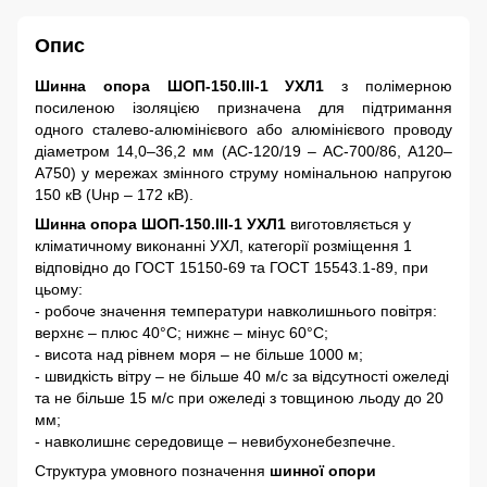
Опис
Шинна опора ШОП-150.III-1 УХЛ1
з полімерною
посиленою ізоляцією призначена для підтримання
одного сталево-алюмінієвого або алюмінієвого проводу
діаметром 14,0–36,2 мм (АС-120/19 – АС-700/86, А120–
А750) у мережах змінного струму номінальною напругою
150 кВ (Uнр – 172 кВ).
Шинна опора ШОП-150.III-1 УХЛ1
виготовляється у
кліматичному виконанні УХЛ, категорії розміщення 1
відповідно до ГОСТ 15150-69 та ГОСТ 15543.1-89, при
цьому:
- робоче значення температури навколишнього повітря:
верхнє – плюс 40°С; нижнє – мінус 60°С;
- висота над рівнем моря – не більше 1000 м;
- швидкість вітру – не більше 40 м/с за відсутності ожеледі
та не більше 15 м/с при ожеледі з товщиною льоду до 20
мм;
- навколишнє середовище – невибухонебезпечне.
Структура умовного позначення
шинної опори