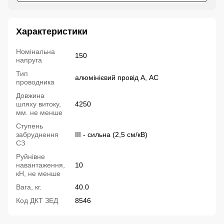
Характеристики
Номінальна
150
напруга
Тип
алюмінієвий провід А, АС
проводника
Довжина
шляху витоку,
4250
мм. не менше
Ступень
забруднення
III - сильна (2,5 см/кВ)
СЗ
Руйнівне
навантаження,
10
кН, не менше
Вага, кг.
40.0
Код ДКТ ЗЕД
8546