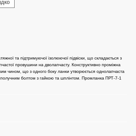
идко
жної та підтримуючої ізолюючої підвіски, що складається з
пчастої провушини на дволапчасту. Конструктивно проміжна
аким чином, що з одного боку ланки утворюється однолапчаста
 сполучним болтом з гайкою та шплінтом. Промланка ПРТ-7-1