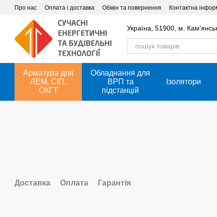
Перейти до основного контенту
Про нас
Оплата і доставка
Обмін та повернення
Контактна інфор
Україна, 51900, м. Кам'янсь
Арматура для
Обладнання для
ЛЕМ, СІП,
ВРП та
Ізолятори
ОКГТ
підстанцій
Доставка
Оплата
Гарантія