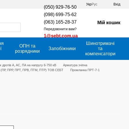
Укр
Рус
Вхід
(050) 929-76-50
(098) 699-75-62
(063) 165-28-37
Мій кошик
Передзвонити вам?
1@sebt.com.ua
ня
Шинотримачі
ОПН та
ї
Запобіжники
та
розрядники
компенсатори
 дротів А, АС, ПА на напругу 6-750 кВ
Арматура зчіпна
и (ПР, ПРР, ПРТ, ПРВ, ПТМ, ПТР) ТОВ СЕБТ
Промланка ПРТ-7-1