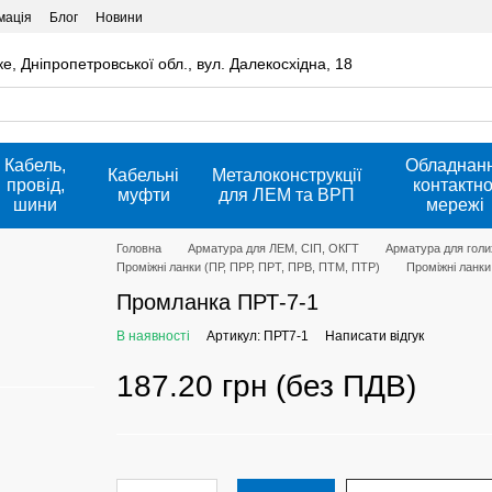
мація
Блог
Новини
ке, Дніпропетровської обл., вул. Далекосхідна, 18
Кабель,
Обладнан
Кабельні
Металоконструкції
провід,
контактно
муфти
для ЛЕМ та ВРП
шини
мережі
Головна
Арматура для ЛЕМ, СІП, ОКГТ
Арматура для голих
Проміжні ланки (ПР, ПРР, ПРТ, ПРВ, ПТМ, ПТР)
Проміжні ланк
Промланка ПРТ-7-1
В наявності
Артикул: ПРТ7-1
Написати відгук
187.20 грн (без ПДВ)