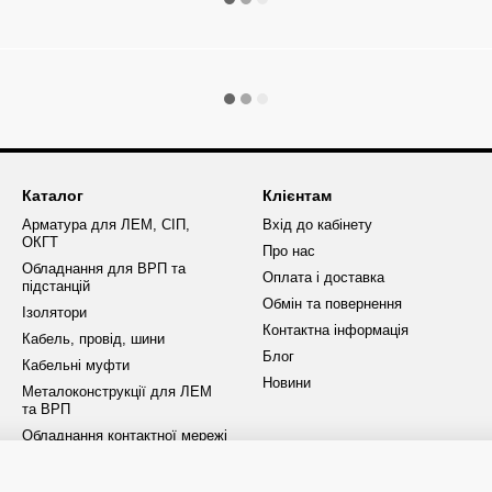
Каталог
Клієнтам
Арматура для ЛЕМ, СІП,
Вхід до кабінету
ОКГТ
Про нас
Обладнання для ВРП та
Оплата і доставка
підстанцій
Обмін та повернення
Ізолятори
Контактна інформація
Кабель, провід, шини
Блог
Кабельні муфти
Новини
Металоконструкції для ЛЕМ
та ВРП
Обладнання контактної мережі
ОПН та розрядники
Запобіжники