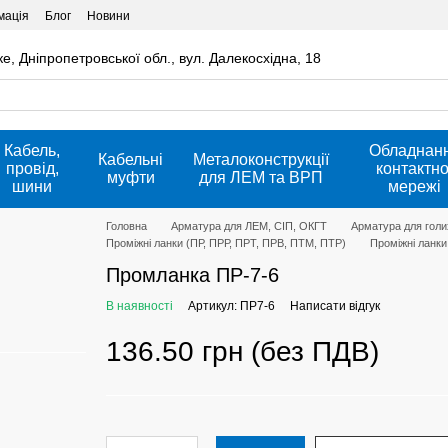
мація
Блог
Новини
ке, Дніпропетровської обл., вул. Далекосхідна, 18
Кабель,
Обладнан
Кабельні
Металоконструкції
провід,
контактно
муфти
для ЛЕМ та ВРП
шини
мережі
Головна
Арматура для ЛЕМ, СІП, ОКГТ
Арматура для голих
Проміжні ланки (ПР, ПРР, ПРТ, ПРВ, ПТМ, ПТР)
Проміжні ланк
Промланка ПР-7-6
В наявності
Артикул: ПР7-6
Написати відгук
136.50 грн (без ПДВ)