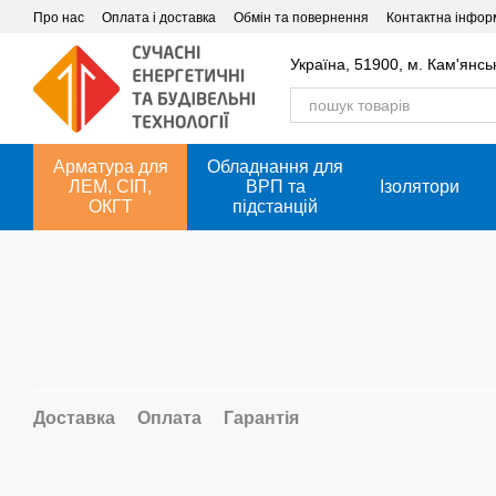
Перейти до основного контенту
Про нас
Оплата і доставка
Обмін та повернення
Контактна інфор
Україна, 51900, м. Кам'янсь
Арматура для
Обладнання для
ЛЕМ, СІП,
ВРП та
Ізолятори
ОКГТ
підстанцій
Доставка
Оплата
Гарантія