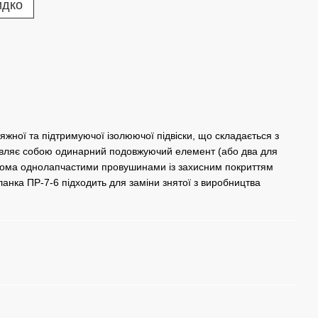
идко
ної та підтримуючої ізолюючої підвіски, що складається з
являє собою одинарний подовжуючий елемент (або два для
двома однолапчастими провушинами із захисним покриттям
нка ПР-7-6 підходить для заміни знятої з виробництва