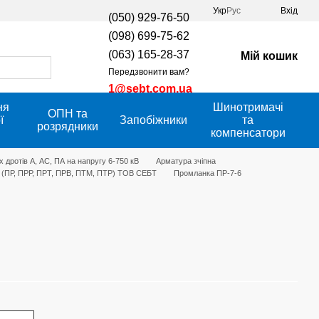
Укр
Рус
Вхід
(050) 929-76-50
(098) 699-75-62
(063) 165-28-37
Мій кошик
Передзвонити вам?
1@sebt.com.ua
ня
Шинотримачі
ОПН та
ї
Запобіжники
та
розрядники
компенсатори
 дротів А, АС, ПА на напругу 6-750 кВ
Арматура зчіпна
и (ПР, ПРР, ПРТ, ПРВ, ПТМ, ПТР) ТОВ СЕБТ
Промланка ПР-7-6