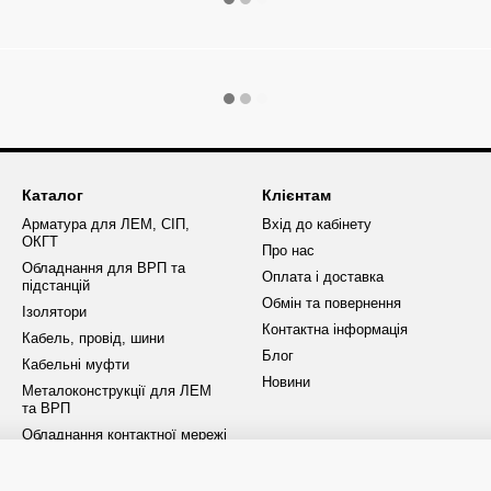
Каталог
Клієнтам
Арматура для ЛЕМ, СІП,
Вхід до кабінету
ОКГТ
Про нас
Обладнання для ВРП та
Оплата і доставка
підстанцій
Обмін та повернення
Ізолятори
Контактна інформація
Кабель, провід, шини
Блог
Кабельні муфти
Новини
Металоконструкції для ЛЕМ
та ВРП
Обладнання контактної мережі
ОПН та розрядники
Запобіжники