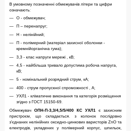
В умовному позначенні обмежувачів літери та цифри
означають:
О - обмежувач;
П – перенапруг;
Н - нелінійний;
П - полімерний (матеріал захисної оболонки -
кремнійорганічна гума);
3,3 - клас напруги мережі , кВ;
4,5 - найбільша тривало допустима робоча напруга,
кВ;
5 - номінальний розрядний струм, кА;
400 - струм пропускної спроможності , А;
УХЛ1 - кліматичне виконання та категорія розміщення
згідно з ГОСТ 15150-69.
Обмежувач
ОПН-П-3,3/4,5/5/400 КС УХЛ1
є захисним
пристроєм, що складається. з колонок послідовно
з'єднаних нелінійних оксидно-цинкових варисторів ZnO та
електродів, укладених у полімерний корпус, шпильок,