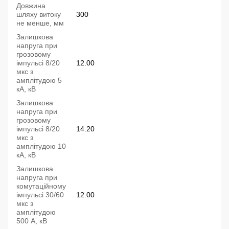
Довжина
шляху витоку
300
не менше, мм
Залишкова
напруга при
грозовому
імпульсі 8/20
12.00
мкс з
амплітудою 5
кА, кВ
Залишкова
напруга при
грозовому
імпульсі 8/20
14.20
мкс з
амплітудою 10
кА, кВ
Залишкова
напруга при
комутаційному
імпульсі 30/60
12.00
мкс з
амплітудою
500 А, кВ