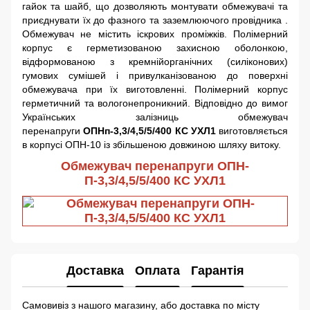
гайок та шайб, що дозволяють монтувати обмежувачі та
приєднувати їх до фазного та заземлюючого провідника .
Обмежувач не містить іскрових проміжків. Полімерний
корпус є герметизованою захисною оболонкою,
відформованою з кремнійорганічних (силіконових)
гумових сумішей і привулканізованою до поверхні
обмежувача при їх виготовленні. Полімерний корпус
герметичний та вологонепроникний. Відповідно до вимог
Українських залізниць обмежувач
перенапруги
ОПНп-3,3/4,5/5/400 КС УХЛ1
виготовляється
в корпусі ОПН-10 із збільшеною довжиною шляху витоку.
Обмежувач перенапруги ОПН-
П-3,3/4,5/5/400 КС УХЛ1
Доставка
Оплата
Гарантія
Самовивіз з нашого магазину, або доставка по місту