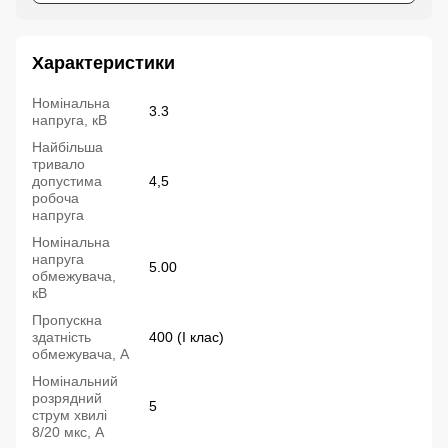
Характеристики
Номінальна
3.3
напруга, кВ
Найбільша
тривало
допустима
4,5
робоча
напруга
Номінальна
напруга
5.00
обмежувача,
кВ
Пропускна
здатність
400 (I клас)
обмежувача, А
Номінальний
розрядний
5
струм хвилі
8/20 мкс, А