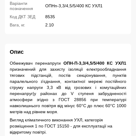
Варіанти
ОПНп-3,3/4,5/5/400 КС УХЛ1
позначення
Код ДКТ ЗЕД
8535
Вага, кг.
2.10
Опис
Обмежувач перенапруги
ОПН-П-3,3/4,5/5/400 КС УХЛ1
призначений для захисту ізоляції електрообладнання
тягових підстанцій, постів секціонування, пунктів
паралельного з'єднання, контактної мережі постійного
струму напруги 3,3 кВ від грозових і комутаційних
перенапруг|у районах до V ступеня забрудненості
атмосфери згідно з ГОСТ 28856 при температурі
навколишнього повітря від мінус 60°С до плюс 60°С 1000
метрів над рівнем моря.
Вигляд кліматичного виконання УХЛ, категорія
розміщення 1 по ГОСТ 15150 - для експлуатації на
відкритому повітрі.