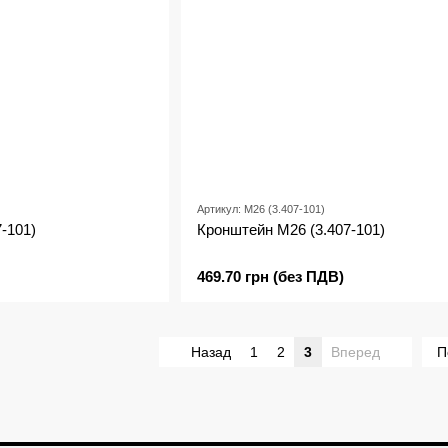
Артикул: М26 (3.407-101)
-101)
Кронштейн М26 (3.407-101)
469.70 грн (без ПДВ)
Назад
1
2
3
Вперед
П