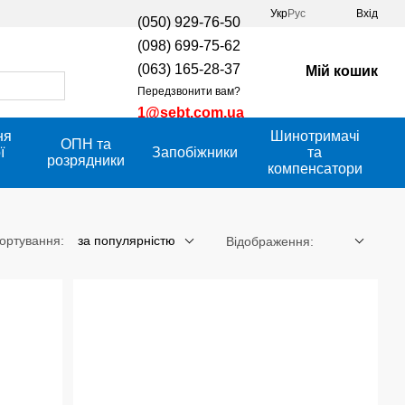
Укр
Рус
Вхід
(050) 929-76-50
(098) 699-75-62
(063) 165-28-37
Мій кошик
Передзвонити вам?
1@sebt.com.ua
ня
Шинотримачі
ОПН та
ї
Запобіжники
та
розрядники
компенсатори
ортування:
за популярністю
Відображення: