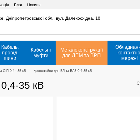
мація
Блог
Новини
ке, Дніпропетровської обл., вул. Далекосхідна, 18
Кабель,
Обладнан
Кабельні
Металоконструкції
провід,
контактно
муфти
для ЛЕМ та ВРП
шини
мережі
 СІП 0,4 - 35 кВ
Кронштейни для ВЛ та ВЛЗ 0,4-35 кВ
0,4-35 кВ
С