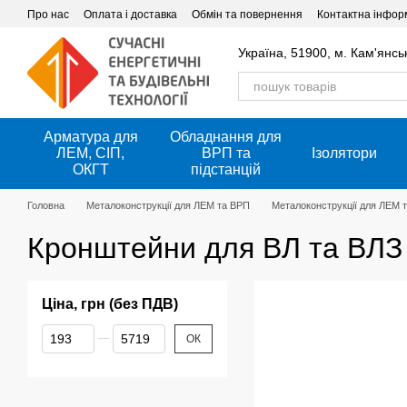
Перейти до основного контенту
Про нас
Оплата і доставка
Обмін та повернення
Контактна інфор
Україна, 51900, м. Кам'янсь
Арматура для
Обладнання для
ЛЕМ, СІП,
ВРП та
Ізолятори
ОКГТ
підстанцій
Головна
Металоконструкції для ЛЕМ та ВРП
Металоконструкції для ЛЕМ та
Кронштейни для ВЛ та ВЛЗ 
Ціна, грн (без ПДВ)
Від Ціна, грн (без ПДВ)
До Ціна, грн (без ПДВ)
ОК