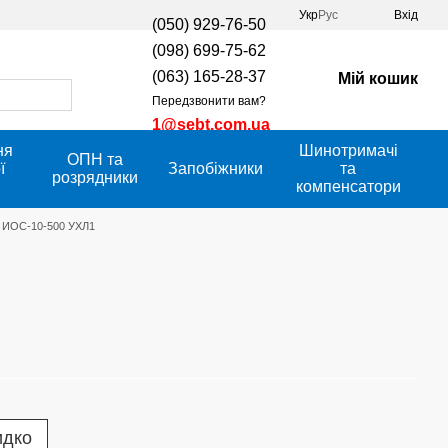
Укр
Рус
Вхід
(050) 929-76-50
(098) 699-75-62
(063) 165-28-37
Мій кошик
Передзвонити вам?
1@sebt.com.ua
ня
Шинотримачі
ОПН та
ї
Запобіжники
та
розрядники
компенсатори
р ИОС-10-500 УХЛ1
идко