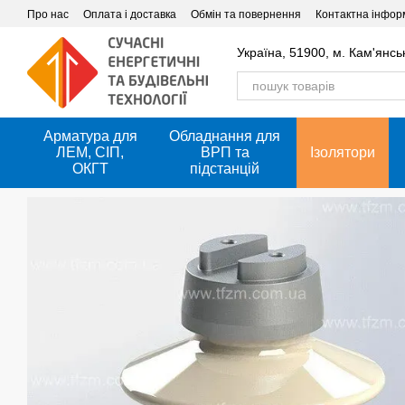
Перейти до основного контенту
Про нас
Оплата і доставка
Обмін та повернення
Контактна інфор
Україна, 51900, м. Кам'янсь
Арматура для
Обладнання для
ЛЕМ, СІП,
ВРП та
Ізолятори
ОКГТ
підстанцій