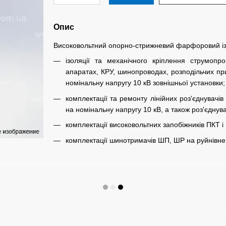
Опис
Високовольтний опорно-стрижневий фарфоровий і
ізоляції та механічного кріплення струмопр
апаратах, КРУ, шинопроводах, розподільчих пр
номінальну напругу 10 кВ зовнішньої установки;
комплектації та ремонту лінійних роз'єднувачі
на номінальну напругу 10 кВ, а також роз'єднув
комплектації високовольтних запобіжників ПКТ і
комплектації шинотримачів ШП, ШР на руйнівне