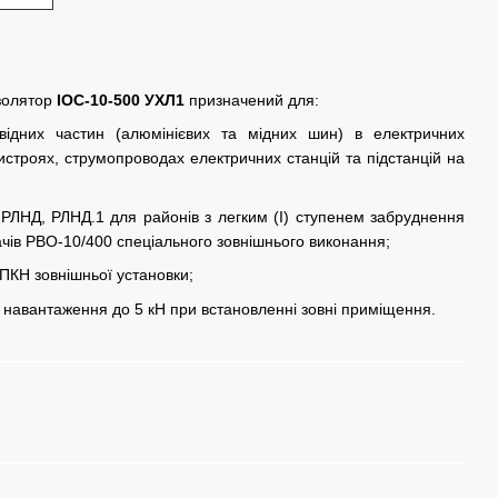
золятор
ІОС-10-500 УХЛ1
призначений для:
овідних частин (алюмінієвих та мідних шин) в електричних
истроях, струмопроводах електричних станцій та підстанцій на
в РЛНД, РЛНД.1 для районів з легким (I) ступенем забруднення
ачів РВО-10/400 спеціального зовнішнього виконання;
 ПКН зовнішньої установки;
 навантаження до 5 кН при встановленні зовні приміщення.