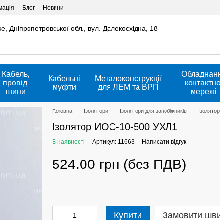
мація
Блог
Новини
ке, Дніпропетровської обл., вул. Далекосхідна, 18
Кабель,
Обладнан
Кабельні
Металоконструкції
провід,
контактно
муфти
для ЛЕМ та ВРП
шини
мережі
Головна
Ізолятори
Ізолятори для запобіжників
Ізолято
Ізолятор ИОС-10-500 УХЛ1
В наявності
Артикул: 11663
Написати відгук
524.00 грн (без ПДВ)
Купити
Замовити шв