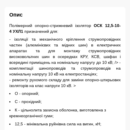
Опис
Полімерний опорно-стрижневий ізолятор
ОСК 12,5-10-
4 УХЛ1
призначений для:
- ізоляції та механічного кріплення струмопровідних
частин (алюмінієвих та мідних шин) в електричних
апаратах та для монтажу струмопровідних
високовольтних шин в осередках КРУ, КСВ, шафах і
всередині приміщень на номінальну напругу до 10 кВ; /> -
комплектації шинопроводів та струмопроводів на
номінальну напругу 10 кВ на електростанціях;
- ремонту рухомого складу для заміни опорно-штирьових
ізоляторів на клас напруги 10 кВ. >
О - опорний;
С - прохідний;
К - цільнолита захисна оболонка, виготовлена з
кремнеорганічної гуми;
12,5 - мінімальна руйнівна сила на вигин, кН;