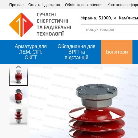
Перейти до основного контенту
Про нас
Оплата і доставка
Обмін та повернення
Контактна інфор
Україна, 51900, м. Кам'янсь
Арматура для
Обладнання для
ЛЕМ, СІП,
ВРП та
Ізолятори
ОКГТ
підстанцій