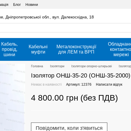
мація
Блог
Новини
ке, Дніпропетровської обл., вул. Далекосхідна, 18
Кабель,
Обладнан
Кабельні
Металоконструкції
провід,
контактно
муфти
для ЛЕМ та ВРП
шини
мережі
Головна
Ізолятори
Ізолятори опорно-штирьові
Ізолято
Ізолятор ОНШ-35-20 (ОНШ-35-2000)
Немає в наявності
Артикул: 12376
Написати відгук
4 800.00 грн (без ПДВ)
Повідомити, коли з'явиться