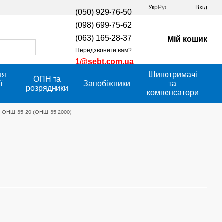
Укр
Рус
Вхід
(050) 929-76-50
(098) 699-75-62
(063) 165-28-37
Мій кошик
Передзвонити вам?
1@sebt.com.ua
ня
Шинотримачі
ОПН та
ї
Запобіжники
та
розрядники
компенсатори
р ОНШ-35-20 (ОНШ-35-2000)