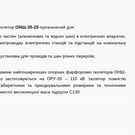
золятор
ОНШ-35-20
призначений для:
их частин (алюмінієвих та мідних шин) в електричних апаратах,
мопроводах електричних станцій та підстанцій на номінальну
установки для проводів та шин різних перерізів;
заміни найпоширеніших опорних фарфорових ізоляторів ОНШ-
о застосовуються на ОРУ-35 – 110 кВ. Ізолятор повністю
за габаритними та приєднувальними розмірами та технічними
мистої високоміцної маси підгрупи С130.