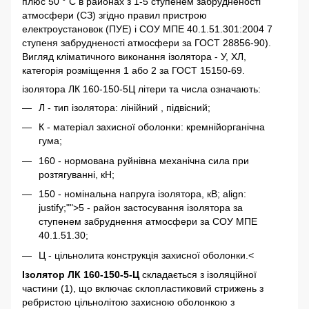
плюс 50 ° С в районах з 1-5 ступенем забрудненості
атмосфери (СЗ) згідно правил пристрою
електроустановок (ПУЕ) і СОУ МПЕ 40.1.51.301:2004 7
ступеня забрудненості атмосфери за ГОСТ 28856-90).
Вигляд кліматичного виконання ізолятора - У, ХЛ,
категорія розміщення 1 або 2 за ГОСТ 15150-69.
ізолятора ЛК 160-150-5Ц літери та числа означають:
Л - тип ізолятора: лінійний , підвісний;
К - матеріал захисної оболонки: кремнійорганічна
гума;
160 - нормована руйнівна механічна сила при
розтягуванні, кН;
150 - номінальна напруга ізолятора, кВ; align:
justify;"">5 - район застосування ізолятора за
ступенем забруднення атмосфери за СОУ МПЕ
40.1.51.30;
Ц - цільнолита конструкція захисної оболонки.<
Ізолятор ЛК 160-150-5-Ц
складається з ізоляційної
частини (1), що включає склопластиковий стрижень з
ребристою цільнолітою захисною оболонкою з