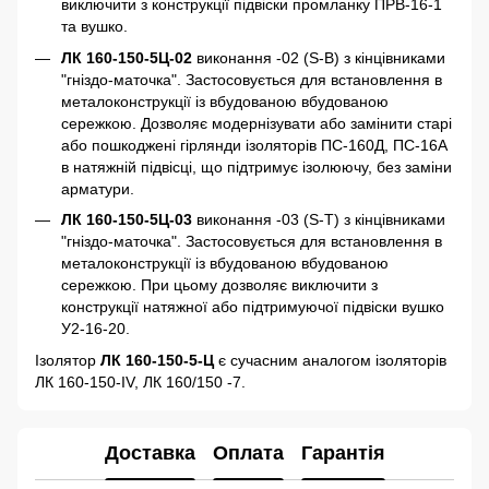
виключити з конструкції підвіски промланку ПРВ-16-1
та вушко.
ЛК 160-150-5Ц-02
виконання -02 (S-B) з кінцівниками
"гніздо-маточка". Застосовується для встановлення в
металоконструкції із вбудованою вбудованою
сережкою. Дозволяє модернізувати або замінити старі
або пошкоджені гірлянди ізоляторів ПС-160Д, ПС-16А
в натяжній підвісці, що підтримує ізолюючу, без заміни
арматури.
ЛК 160-150-5Ц-03
виконання -03 (S-Т) з кінцівниками
"гніздо-маточка". Застосовується для встановлення в
металоконструкції із вбудованою вбудованою
сережкою. При цьому дозволяє виключити з
конструкції натяжної або підтримуючої підвіски вушко
У2-16-20.
Ізолятор
ЛК 160-150-5-Ц
є сучасним аналогом ізоляторів
ЛК 160-150-IV, ЛК 160/150 -7.
Доставка
Оплата
Гарантія