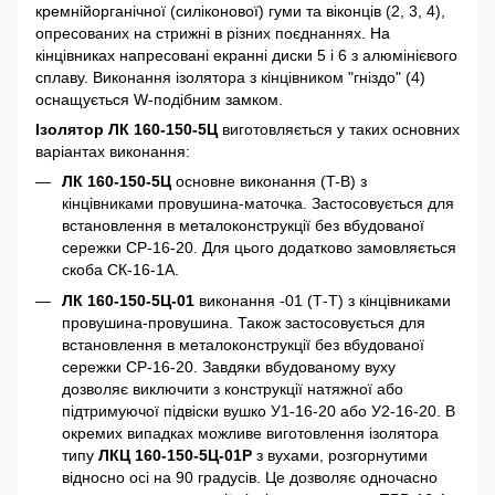
кремнійорганічної (силіконової) гуми та віконців (2, 3, 4),
опресованих на стрижні в різних поєднаннях. На
кінцівниках напресовані екранні диски 5 і 6 з алюмінієвого
сплаву. Виконання ізолятора з кінцівником "гніздо" (4)
оснащується W-подібним замком.
Ізолятор ЛК 160-150-5Ц
виготовляється у таких основних
варіантах виконання:
ЛК 160-150-5Ц
основне виконання (T-B) з
кінцівниками провушина-маточка. Застосовується для
встановлення в металоконструкції без вбудованої
сережки СР-16-20. Для цього додатково замовляється
скоба СК-16-1А.
ЛК 160-150-5Ц-01
виконання -01 (Т-Т) з кінцівниками
провушина-провушина. Також застосовується для
встановлення в металоконструкції без вбудованої
сережки СР-16-20. Завдяки вбудованому вуху
дозволяє виключити з конструкції натяжної або
підтримуючої підвіски вушко У1-16-20 або У2-16-20. В
окремих випадках можливе виготовлення ізолятора
типу
ЛКЦ 160-150-5Ц-01Р
з вухами, розгорнутими
відносно осі на 90 градусів. Це дозволяє одночасно