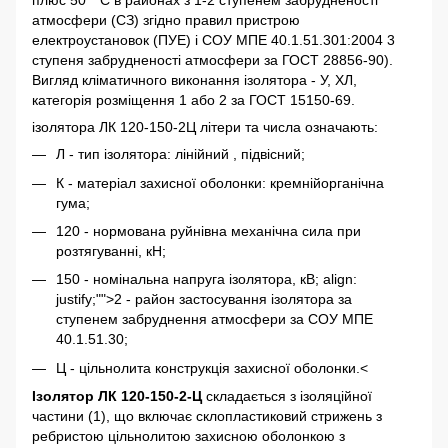
плюс 50 ° С в районах з 1-2 ступенем забрудненості
атмосфери (СЗ) згідно правил пристрою
електроустановок (ПУЕ) і СОУ МПЕ 40.1.51.301:2004 3
ступеня забрудненості атмосфери за ГОСТ 28856-90).
Вигляд кліматичного виконання ізолятора - У, ХЛ,
категорія розміщення 1 або 2 за ГОСТ 15150-69.
ізолятора ЛК 120-150-2Ц літери та числа означають:
Л - тип ізолятора: лінійний , підвісний;
К - матеріал захисної оболонки: кремнійорганічна
гума;
120 - нормована руйнівна механічна сила при
розтягуванні, кН;
150 - номінальна напруга ізолятора, кВ; align:
justify;"">2 - район застосування ізолятора за
ступенем забруднення атмосфери за СОУ МПЕ
40.1.51.30;
Ц - цільнолита конструкція захисної оболонки.<
Ізолятор ЛК 120-150-2-Ц
складається з ізоляційної
частини (1), що включає склопластиковий стрижень з
ребристою цільнолитою захисною оболонкою з