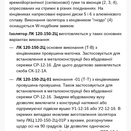
кремнійорганічної (силіконової) гуми та віконців (2, 3, 4),
опресованих на стрижні в різних поєднаннях. На
кінцівниках напресовані екранні диски 5 і 6 з алюмінієвого
сплаву. Виконання ізолятора з кінцівником "гніздо" (4)
оснащується W-подібним замком.
Ізолятор ЛК 120-150-2Ц
виготовляється у таких основних
варіантах виконання:
ЛК 120-150-2Ц
основне виконання (T-B) з
кінцівниками провушина-маточка. Застосовується для
встановлення в металоконструкції без вбудованої
сережки СР-12-16. Для цього додатково замовляється
скоба СК-12-1А.
ЛК 120-150-2Ц-01
виконання -01 (Т-Т) з кінцівниками
провушина-провушина. Також застосовується для
встановлення в металоконструкції без вбудованої
сережки СР-12-16. Завдяки вбудованому вуху
дозволяє виключити з конструкції натяжної або
підтримуючої підвіски вушко У1-12-16 або У2-12-16. В
окремих випадках можливе виготовлення ізолятора
типу ЛКЦ 120-150-2Ц-01Р з вухами, розгорнутими
щодо осі на 90 градусів. Це дозволяє одночасно