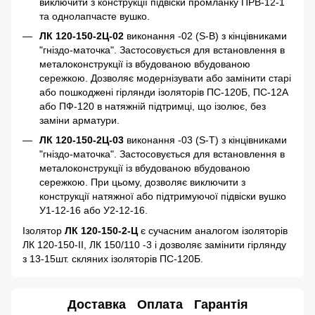
виключити з конструкції підвіски промланку ПРВ-12-1
та однолапчасте вушко.
ЛК 120-150-2Ц-02
виконання -02 (S-B) з кінцівниками
"гніздо-маточка". Застосовується для встановлення в
металоконструкції із вбудованою вбудованою
сережкою. Дозволяє модернізувати або замінити старі
або пошкоджені гірлянди ізоляторів ПС-120Б, ПС-12А
або ПФ-120 в натяжній підтримці, що ізолює, без
заміни арматури.
ЛК 120-150-2Ц-03
виконання -03 (S-Т) з кінцівниками
"гніздо-маточка". Застосовується для встановлення в
металоконструкції із вбудованою вбудованою
сережкою. При цьому, дозволяє виключити з
конструкції натяжної або підтримуючої підвіски вушко
У1-12-16 або У2-12-16.
Ізолятор
ЛК 120-150-2-Ц
є сучасним аналогом ізоляторів
ЛК 120-150-II, ЛК 150/110 -3 і дозволяє замінити гірлянду
з 13-15шт. скляних ізоляторів ПС-120Б.
Доставка
Оплата
Гарантія